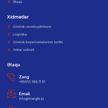
Əlaqə
Xidmətlər
Gömrük rəsmiləşdirilməsi
Logistika
Gömrük bəyannamələrinin tərtibi
Anbar xidməti
Əlaqə
Zəng
+99455 966 11 91
Email
info@triangle.az